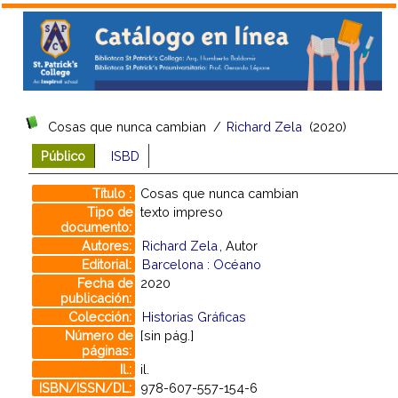
Cosas que nunca cambian
/
Richard Zela
(2020)
Público
ISBD
Título :
Cosas que nunca cambian
Tipo de
texto impreso
documento:
Autores:
Richard Zela
, Autor
Editorial:
Barcelona : Océano
Fecha de
2020
publicación:
Colección:
Historias Gráficas
Número de
[sin pág.]
páginas:
Il.:
il.
ISBN/ISSN/DL:
978-607-557-154-6