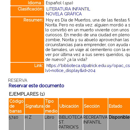
Idioma :
Español (
spa
)
Clasificación:
LITERATURA INFANTIL
NOVELA GRÁFICA
Resumen:
Hoy es Día de Muertos, una de las fiestas f
Norita. Pero no esta vez: alguien mordió a 
lo convirtió en un muerto viviente con unos
curiosos. En medio de una ciudad en pleno
zombie, Norita y su abuelo aprovechan las
circunstancias para emprender, con ayuda d
de tamales, un viaje al cementerio con la 
ver por última vez a sus seres queridos, q
de nuevo? ¿a la vida?
Link:
https://biblioteca.stpatrick.edu.uy/opac_c
lvl=notice_display&id=204
RESERVA
Reservar este documento
EJEMPLARES (1)
Código
Tipo
de
Signatura
de
Ubicación
Sección
Estado
barras
medio
5740
H Z
Libro
BIBLIOTECA
RECREATIVA
Disponible
ST.
INFANTIL
PATRICK'S