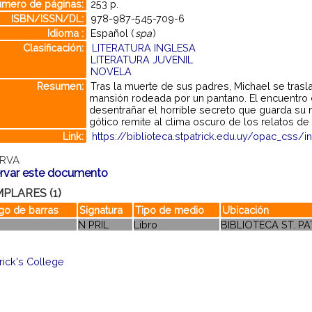
mero de páginas:
253 p.
ISBN/ISSN/DL:
978-987-545-709-6
Idioma :
Español (
spa
)
Clasificación:
LITERATURA INGLESA
LITERATURA JUVENIL
NOVELA
Resumen:
Tras la muerte de sus padres, Michael se tras
mansión rodeada por un pantano. El encuentro 
desentrañar el horrible secreto que guarda su n
gótico remite al clima oscuro de los relatos de
Link:
https://biblioteca.stpatrick.edu.uy/opac_css/
RVA
rvar este documento
PLARES (1)
go de barras
Signatura
Tipo de medio
Ubicación
N PRIL
Libro
BIBLIOTECA ST. P
trick's College