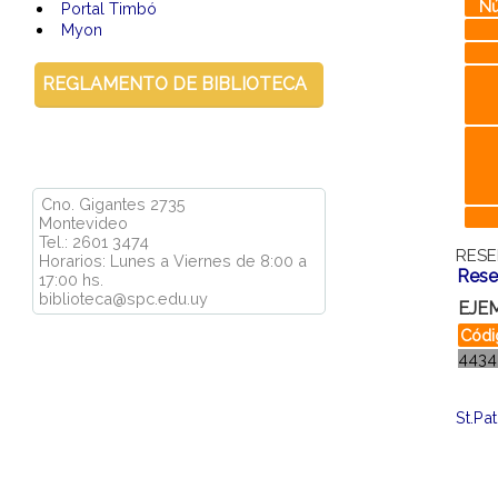
Nú
Portal Timbó
Myon
REGLAMENTO DE BIBLIOTECA
Cno. Gigantes 2735
Montevideo
Tel.: 2601 3474
RESE
Horarios: Lunes a Viernes de 8:00 a
Rese
17:00 hs.
biblioteca@spc.edu.uy
EJEM
Códi
4434
St.Pa