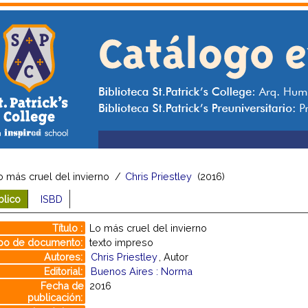
o más cruel del invierno
/
Chris Priestley
(2016)
blico
ISBD
Título :
Lo más cruel del invierno
po de documento:
texto impreso
Autores:
Chris Priestley
, Autor
Editorial:
Buenos Aires : Norma
Fecha de
2016
publicación: