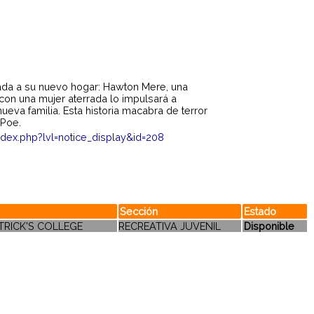
lada a su nuevo hogar: Hawton Mere, una
con una mujer aterrada lo impulsará a
ueva familia. Esta historia macabra de terror
 Poe.
index.php?lvl=notice_display&id=208
Sección
Estado
ATRICK'S COLLEGE
RECREATIVA JUVENIL
Disponible