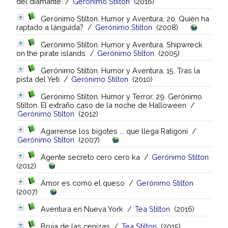
del diamante
/
Gerónimo Stilton
(2016)
Gerónimo Stilton. Humor y Aventura, 20. Quién ha
raptado a lánguida?
/
Gerónimo Stilton
(2008)
Gerónimo Stilton. Humor y Aventura. Shipwreck
on the pirate islands
/
Gerónimo Stilton
(2005)
Gerónimo Stilton. Humor y Aventura, 15. Tras la
pista del Yeti
/
Gerónimo Stilton
(2010)
Gerónimo Stilton. Humor y Terror, 29. Gerónimo
Stilton. El extraño caso de la noche de Halloween
/
Gerónimo Stilton
(2012)
Agarrense los bigotes ... que llega Ratigoni
/
Gerónimo Stilton
(2007)
Agente secreto cero cero ka
/
Gerónimo Stilton
(2012)
Amor es como el queso
/
Gerónimo Stilton
(2007)
Aventura en Nueva York
/
Tea Stilton
(2016)
Bruja de las cenizas
/
Tea Stilton
(2015)