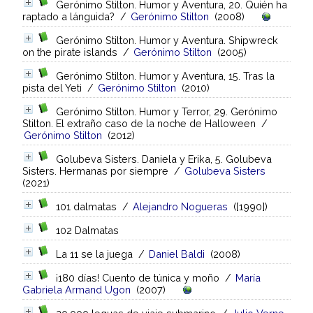
Gerónimo Stilton. Humor y Aventura, 20. Quién ha
raptado a lánguida?
/
Gerónimo Stilton
(2008)
Gerónimo Stilton. Humor y Aventura. Shipwreck
on the pirate islands
/
Gerónimo Stilton
(2005)
Gerónimo Stilton. Humor y Aventura, 15. Tras la
pista del Yeti
/
Gerónimo Stilton
(2010)
Gerónimo Stilton. Humor y Terror, 29. Gerónimo
Stilton. El extraño caso de la noche de Halloween
/
Gerónimo Stilton
(2012)
Golubeva Sisters. Daniela y Erika, 5. Golubeva
Sisters. Hermanas por siempre
/
Golubeva Sisters
(2021)
101 dalmatas
/
Alejandro Nogueras
([1990])
102 Dalmatas
La 11 se la juega
/
Daniel Baldi
(2008)
¡180 días! Cuento de túnica y moño
/
María
Gabriela Armand Ugon
(2007)