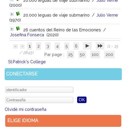
20.000 leguas de viaje submarino
/
Julio Verne
(2000)
20.000 leguas de viaje submarino
/
Julio Verne
(1970)
26 cuentos del Reino de las Emociones
/
Josefina Fonseca
(2020)
1
2
3
4
5
6
(1 - 15
/ 2845)
Par page :
25
50
100
200
St.Patrick's College
CONECTARSE
Olvidé mi contraseña
ELIGE IDIOMA