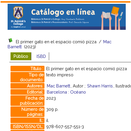
El primer gato en el espacio comió pizza
/
Mac
Barnett
(2023)
Público
ISBD
Título :
El primer gato en el espacio comió pizza
Tipo de
texto impreso
documento:
Autores:
Mac Barnett
, Autor ;
Shawn Harris
, Ilustrad
Editorial:
Barcelona : Océano
Fecha de
2023
publicación:
Número de
309 p.
páginas:
Il.:
il.
ISBN/ISSN/DL:
978-607-557-551-3